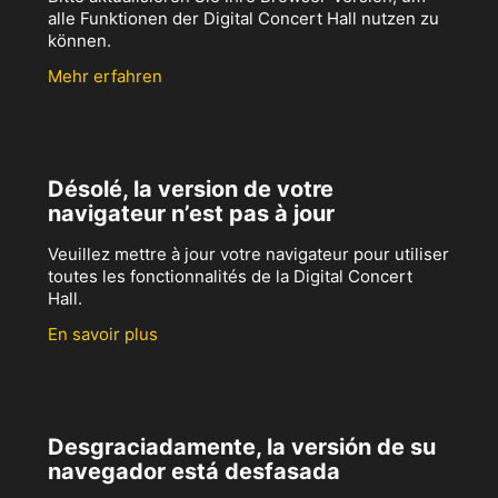
alle Funktionen der Digital Concert Hall nutzen zu
können.
Mehr erfahren
Désolé, la version de votre
navigateur n’est pas à jour
Veuillez mettre à jour votre navigateur pour utiliser
toutes les fonctionnalités de la Digital Concert
Hall.
En savoir plus
Desgraciadamente, la versión de su
navegador está desfasada