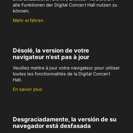
alle Funktionen der Digital Concert Hall nutzen zu
können.
Mehr erfahren
Désolé, la version de votre
navigateur n’est pas à jour
Veuillez mettre à jour votre navigateur pour utiliser
toutes les fonctionnalités de la Digital Concert
Hall.
En savoir plus
Desgraciadamente, la versión de su
navegador está desfasada