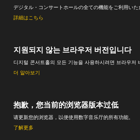
デジタル・コンサートホールの全ての機能をご利用いた
詳細はこちら
지원되지 않는 브라우저 버전입니다
디지털 콘서트홀의 모든 기능을 사용하시려면 브라우저 
더 알아보기
抱歉，您当前的浏览器版本过低
请更新您的浏览器，以便使用数字音乐厅的所有功能。
了解更多