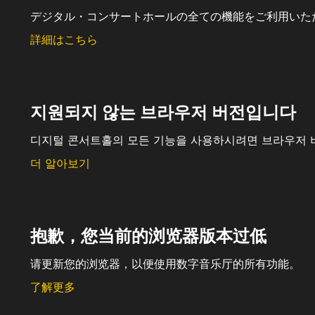
デジタル・コンサートホールの全ての機能をご利用いた
詳細はこちら
지원되지 않는 브라우저 버전입니다
디지털 콘서트홀의 모든 기능을 사용하시려면 브라우저 
더 알아보기
抱歉，您当前的浏览器版本过低
请更新您的浏览器，以便使用数字音乐厅的所有功能。
了解更多