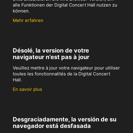
alle Funktionen der Digital Concert Hall nutzen zu
können.
Mehr erfahren
Désolé, la version de votre
navigateur n’est pas à jour
Veuillez mettre à jour votre navigateur pour utiliser
toutes les fonctionnalités de la Digital Concert
Hall.
En savoir plus
Desgraciadamente, la versión de su
navegador está desfasada