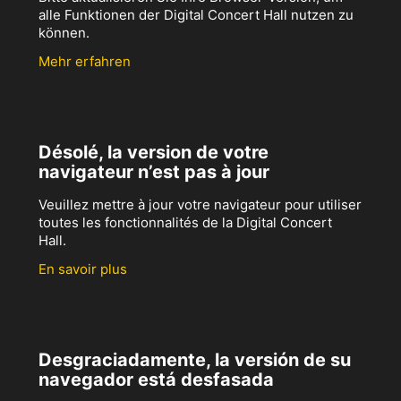
alle Funktionen der Digital Concert Hall nutzen zu
können.
Mehr erfahren
Désolé, la version de votre
navigateur n’est pas à jour
Veuillez mettre à jour votre navigateur pour utiliser
toutes les fonctionnalités de la Digital Concert
Hall.
En savoir plus
Desgraciadamente, la versión de su
navegador está desfasada