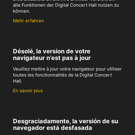
alle Funktionen der Digital Concert Hall nutzen zu
können.
Mehr erfahren
Désolé, la version de votre
navigateur n’est pas à jour
Veuillez mettre à jour votre navigateur pour utiliser
toutes les fonctionnalités de la Digital Concert
Hall.
En savoir plus
Desgraciadamente, la versión de su
navegador está desfasada