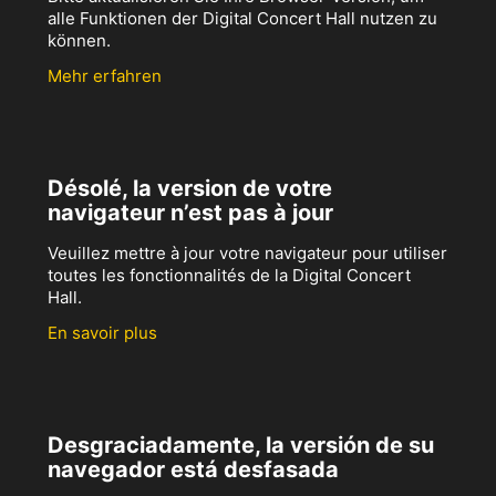
alle Funktionen der Digital Concert Hall nutzen zu
können.
Mehr erfahren
Désolé, la version de votre
navigateur n’est pas à jour
Veuillez mettre à jour votre navigateur pour utiliser
toutes les fonctionnalités de la Digital Concert
Hall.
En savoir plus
Desgraciadamente, la versión de su
navegador está desfasada