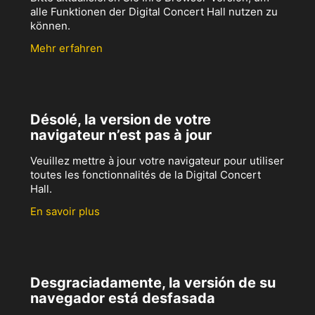
alle Funktionen der Digital Concert Hall nutzen zu
können.
Mehr erfahren
Désolé, la version de votre
navigateur n’est pas à jour
Veuillez mettre à jour votre navigateur pour utiliser
toutes les fonctionnalités de la Digital Concert
Hall.
En savoir plus
Desgraciadamente, la versión de su
navegador está desfasada