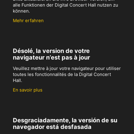
alle Funktionen der Digital Concert Hall nutzen zu
können.
Mehr erfahren
Désolé, la version de votre
navigateur n’est pas à jour
Veuillez mettre à jour votre navigateur pour utiliser
toutes les fonctionnalités de la Digital Concert
Hall.
En savoir plus
Desgraciadamente, la versión de su
navegador está desfasada