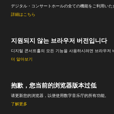
デジタル・コンサートホールの全ての機能をご利用いた
詳細はこちら
지원되지 않는 브라우저 버전입니다
디지털 콘서트홀의 모든 기능을 사용하시려면 브라우저 
더 알아보기
抱歉，您当前的浏览器版本过低
请更新您的浏览器，以便使用数字音乐厅的所有功能。
了解更多