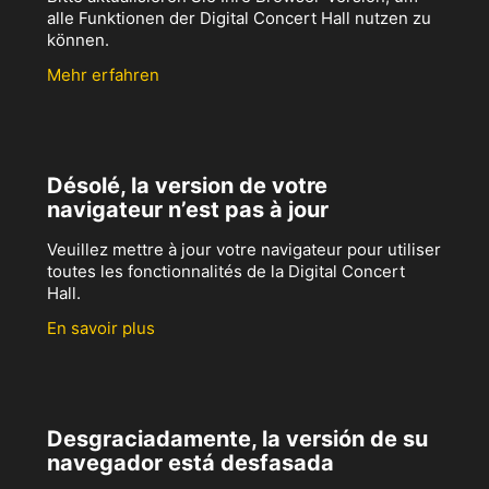
alle Funktionen der Digital Concert Hall nutzen zu
können.
Mehr erfahren
Désolé, la version de votre
navigateur n’est pas à jour
Veuillez mettre à jour votre navigateur pour utiliser
toutes les fonctionnalités de la Digital Concert
Hall.
En savoir plus
Desgraciadamente, la versión de su
navegador está desfasada