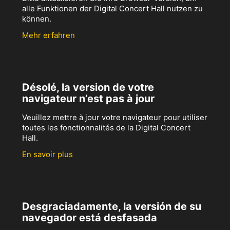
alle Funktionen der Digital Concert Hall nutzen zu
können.
Mehr erfahren
Désolé, la version de votre
navigateur n’est pas à jour
Veuillez mettre à jour votre navigateur pour utiliser
toutes les fonctionnalités de la Digital Concert
Hall.
En savoir plus
Desgraciadamente, la versión de su
navegador está desfasada