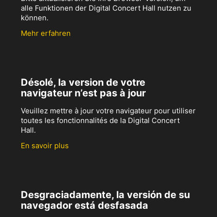
alle Funktionen der Digital Concert Hall nutzen zu
können.
Mehr erfahren
Désolé, la version de votre
navigateur n’est pas à jour
Veuillez mettre à jour votre navigateur pour utiliser
toutes les fonctionnalités de la Digital Concert
Hall.
En savoir plus
Desgraciadamente, la versión de su
navegador está desfasada