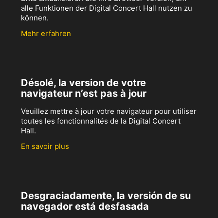
alle Funktionen der Digital Concert Hall nutzen zu
können.
Mehr erfahren
Désolé, la version de votre
navigateur n’est pas à jour
Veuillez mettre à jour votre navigateur pour utiliser
toutes les fonctionnalités de la Digital Concert
Hall.
En savoir plus
Desgraciadamente, la versión de su
navegador está desfasada