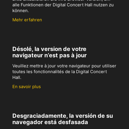
alle Funktionen der Digital Concert Hall nutzen zu
können.
Mehr erfahren
Désolé, la version de votre
navigateur n’est pas à jour
Veuillez mettre à jour votre navigateur pour utiliser
toutes les fonctionnalités de la Digital Concert
Hall.
En savoir plus
Desgraciadamente, la versión de su
navegador está desfasada