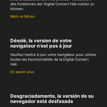
alle Funktionen der Digital Concert Hall nutzen zu
können.
Mehr erfahren
Désolé, la version de votre
navigateur n’est pas à jour
Veuillez mettre à jour votre navigateur pour utiliser
toutes les fonctionnalités de la Digital Concert
Hall.
En savoir plus
Desgraciadamente, la versión de su
navegador está desfasada