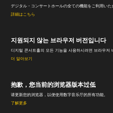
デジタル・コンサートホールの全ての機能をご利用いた
詳細はこちら
지원되지 않는 브라우저 버전입니다
디지털 콘서트홀의 모든 기능을 사용하시려면 브라우저 
더 알아보기
抱歉，您当前的浏览器版本过低
请更新您的浏览器，以便使用数字音乐厅的所有功能。
了解更多