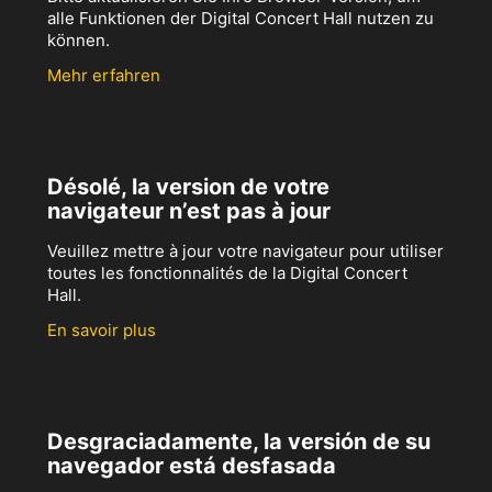
alle Funktionen der Digital Concert Hall nutzen zu
können.
Mehr erfahren
Désolé, la version de votre
navigateur n’est pas à jour
Veuillez mettre à jour votre navigateur pour utiliser
toutes les fonctionnalités de la Digital Concert
Hall.
En savoir plus
Desgraciadamente, la versión de su
navegador está desfasada