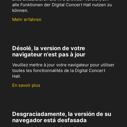
alle Funktionen der Digital Concert Hall nutzen zu
können.
Mehr erfahren
Désolé, la version de votre
navigateur n’est pas à jour
Veuillez mettre à jour votre navigateur pour utiliser
toutes les fonctionnalités de la Digital Concert
Hall.
En savoir plus
Desgraciadamente, la versión de su
navegador está desfasada