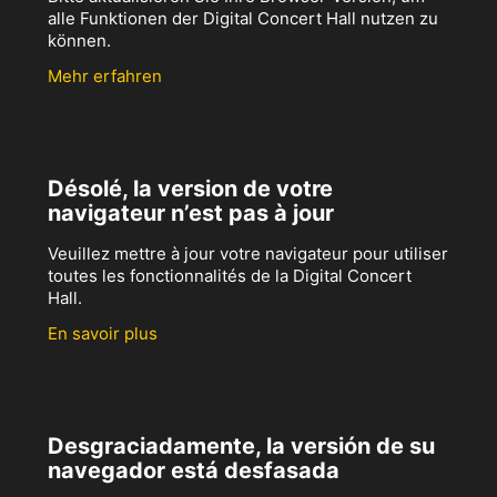
alle Funktionen der Digital Concert Hall nutzen zu
können.
Mehr erfahren
Désolé, la version de votre
navigateur n’est pas à jour
Veuillez mettre à jour votre navigateur pour utiliser
toutes les fonctionnalités de la Digital Concert
Hall.
En savoir plus
Desgraciadamente, la versión de su
navegador está desfasada