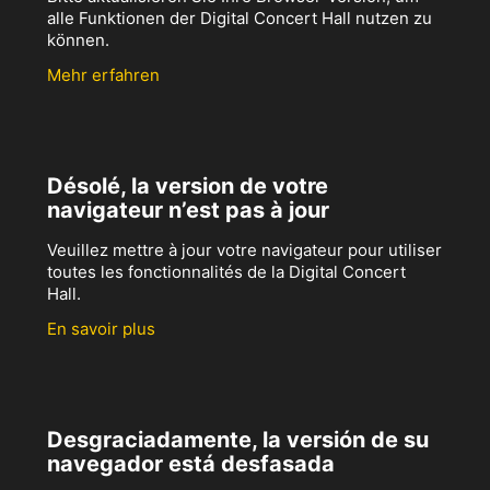
alle Funktionen der Digital Concert Hall nutzen zu
können.
Mehr erfahren
Désolé, la version de votre
navigateur n’est pas à jour
Veuillez mettre à jour votre navigateur pour utiliser
toutes les fonctionnalités de la Digital Concert
Hall.
En savoir plus
Desgraciadamente, la versión de su
navegador está desfasada