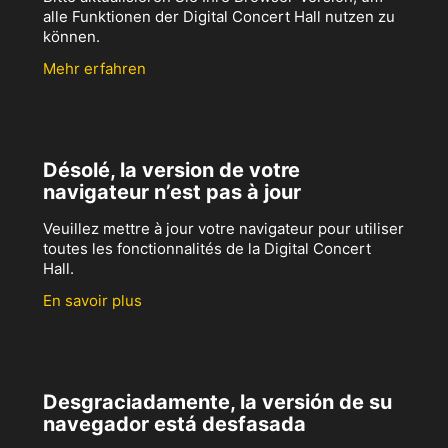
alle Funktionen der Digital Concert Hall nutzen zu
können.
Mehr erfahren
Désolé, la version de votre
navigateur n’est pas à jour
Veuillez mettre à jour votre navigateur pour utiliser
toutes les fonctionnalités de la Digital Concert
Hall.
En savoir plus
Desgraciadamente, la versión de su
navegador está desfasada