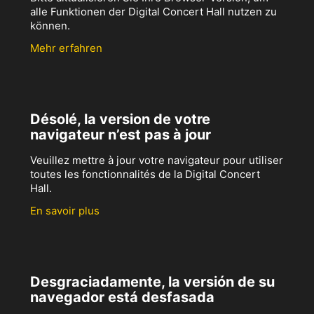
alle Funktionen der Digital Concert Hall nutzen zu
können.
Mehr erfahren
Désolé, la version de votre
navigateur n’est pas à jour
Veuillez mettre à jour votre navigateur pour utiliser
toutes les fonctionnalités de la Digital Concert
Hall.
En savoir plus
Desgraciadamente, la versión de su
navegador está desfasada