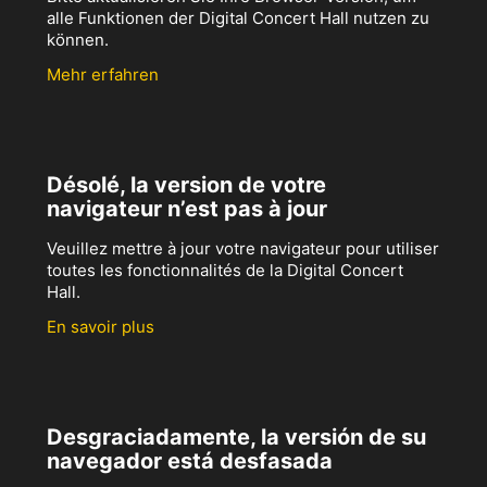
alle Funktionen der Digital Concert Hall nutzen zu
können.
Mehr erfahren
Désolé, la version de votre
navigateur n’est pas à jour
Veuillez mettre à jour votre navigateur pour utiliser
toutes les fonctionnalités de la Digital Concert
Hall.
En savoir plus
Desgraciadamente, la versión de su
navegador está desfasada