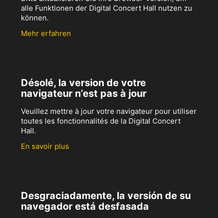
alle Funktionen der Digital Concert Hall nutzen zu
können.
Mehr erfahren
Désolé, la version de votre
navigateur n’est pas à jour
Veuillez mettre à jour votre navigateur pour utiliser
toutes les fonctionnalités de la Digital Concert
Hall.
En savoir plus
Desgraciadamente, la versión de su
navegador está desfasada