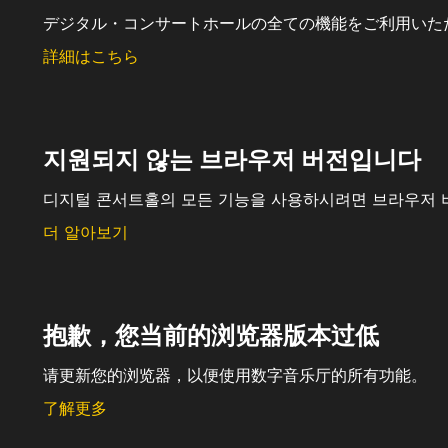
デジタル・コンサートホールの全ての機能をご利用いた
詳細はこちら
지원되지 않는 브라우저 버전입니다
디지털 콘서트홀의 모든 기능을 사용하시려면 브라우저 
더 알아보기
抱歉，您当前的浏览器版本过低
请更新您的浏览器，以便使用数字音乐厅的所有功能。
了解更多