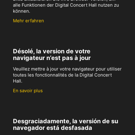
alle Funktionen der Digital Concert Hall nutzen zu
können.
Mehr erfahren
Désolé, la version de votre
navigateur n’est pas à jour
Veuillez mettre à jour votre navigateur pour utiliser
toutes les fonctionnalités de la Digital Concert
Hall.
En savoir plus
Desgraciadamente, la versión de su
navegador está desfasada