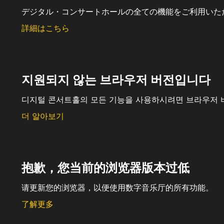
デジタル・コンサートホールの全ての機能をご利用いた
詳細はこちら
지원되지 않는 브라우저 버전입니다
디지털 콘서트홀의 모든 기능을 사용하시려면 브라우저 
더 알아보기
抱歉，您当前的浏览器版本过低
请更新您的浏览器，以便使用数字音乐厅的所有功能。
了解更多