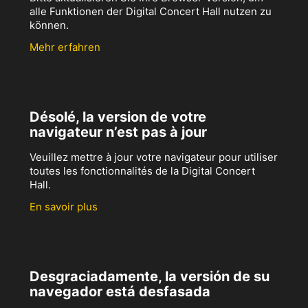
alle Funktionen der Digital Concert Hall nutzen zu
können.
Mehr erfahren
Désolé, la version de votre
navigateur n’est pas à jour
Veuillez mettre à jour votre navigateur pour utiliser
toutes les fonctionnalités de la Digital Concert
Hall.
En savoir plus
Desgraciadamente, la versión de su
navegador está desfasada