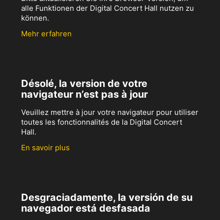
alle Funktionen der Digital Concert Hall nutzen zu
können.
Mehr erfahren
Désolé, la version de votre
navigateur n’est pas à jour
Veuillez mettre à jour votre navigateur pour utiliser
toutes les fonctionnalités de la Digital Concert
Hall.
En savoir plus
Desgraciadamente, la versión de su
navegador está desfasada