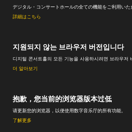
デジタル・コンサートホールの全ての機能をご利用いた
詳細はこちら
지원되지 않는 브라우저 버전입니다
디지털 콘서트홀의 모든 기능을 사용하시려면 브라우저 
더 알아보기
抱歉，您当前的浏览器版本过低
请更新您的浏览器，以便使用数字音乐厅的所有功能。
了解更多