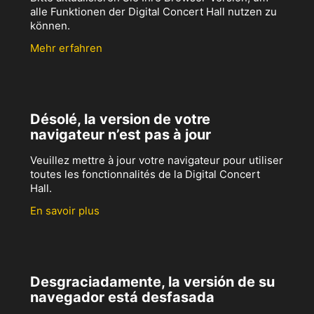
alle Funktionen der Digital Concert Hall nutzen zu
können.
Mehr erfahren
Désolé, la version de votre
navigateur n’est pas à jour
Veuillez mettre à jour votre navigateur pour utiliser
toutes les fonctionnalités de la Digital Concert
Hall.
En savoir plus
Desgraciadamente, la versión de su
navegador está desfasada