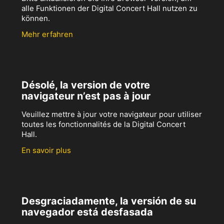
alle Funktionen der Digital Concert Hall nutzen zu
können.
Mehr erfahren
Désolé, la version de votre
navigateur n’est pas à jour
Veuillez mettre à jour votre navigateur pour utiliser
toutes les fonctionnalités de la Digital Concert
Hall.
En savoir plus
Desgraciadamente, la versión de su
navegador está desfasada