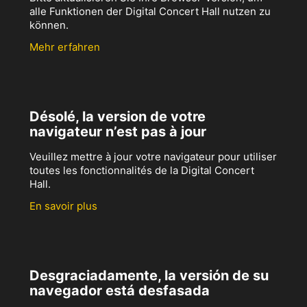
alle Funktionen der Digital Concert Hall nutzen zu
können.
Mehr erfahren
Désolé, la version de votre
navigateur n’est pas à jour
Veuillez mettre à jour votre navigateur pour utiliser
toutes les fonctionnalités de la Digital Concert
Hall.
En savoir plus
Desgraciadamente, la versión de su
navegador está desfasada