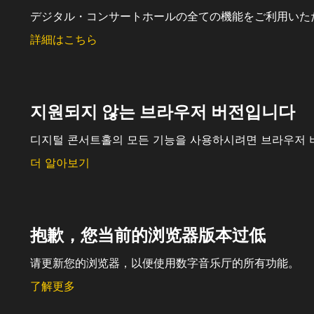
デジタル・コンサートホールの全ての機能をご利用いた
詳細はこちら
지원되지 않는 브라우저 버전입니다
디지털 콘서트홀의 모든 기능을 사용하시려면 브라우저 
더 알아보기
抱歉，您当前的浏览器版本过低
请更新您的浏览器，以便使用数字音乐厅的所有功能。
了解更多