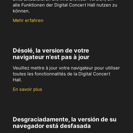
alle Funktionen der Digital Concert Hall nutzen zu
können.
Mehr erfahren
Désolé, la version de votre
navigateur n’est pas à jour
Veuillez mettre à jour votre navigateur pour utiliser
toutes les fonctionnalités de la Digital Concert
Hall.
En savoir plus
Desgraciadamente, la versión de su
navegador está desfasada