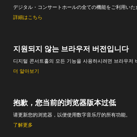
デジタル・コンサートホールの全ての機能をご利用いた
詳細はこちら
지원되지 않는 브라우저 버전입니다
디지털 콘서트홀의 모든 기능을 사용하시려면 브라우저 
더 알아보기
抱歉，您当前的浏览器版本过低
请更新您的浏览器，以便使用数字音乐厅的所有功能。
了解更多