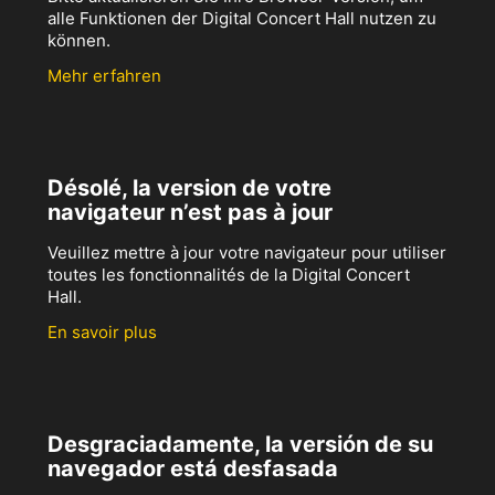
alle Funktionen der Digital Concert Hall nutzen zu
können.
Mehr erfahren
Désolé, la version de votre
navigateur n’est pas à jour
Veuillez mettre à jour votre navigateur pour utiliser
toutes les fonctionnalités de la Digital Concert
Hall.
En savoir plus
Desgraciadamente, la versión de su
navegador está desfasada