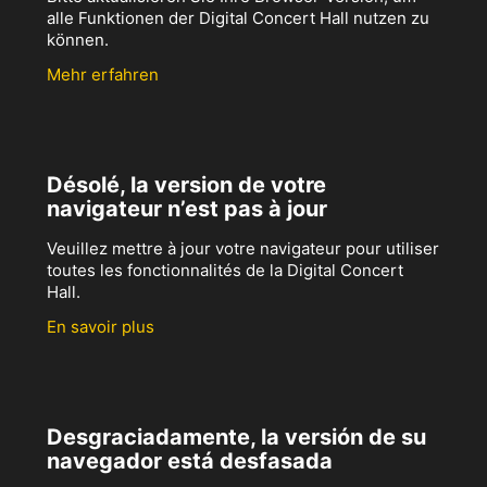
alle Funktionen der Digital Concert Hall nutzen zu
können.
Mehr erfahren
Désolé, la version de votre
navigateur n’est pas à jour
Veuillez mettre à jour votre navigateur pour utiliser
toutes les fonctionnalités de la Digital Concert
Hall.
En savoir plus
Desgraciadamente, la versión de su
navegador está desfasada