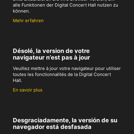
alle Funktionen der Digital Concert Hall nutzen zu
können.
Mehr erfahren
Désolé, la version de votre
navigateur n’est pas à jour
Veuillez mettre à jour votre navigateur pour utiliser
toutes les fonctionnalités de la Digital Concert
Hall.
En savoir plus
Desgraciadamente, la versión de su
navegador está desfasada