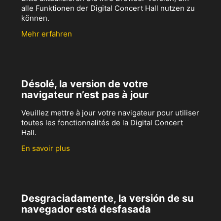
alle Funktionen der Digital Concert Hall nutzen zu
können.
Mehr erfahren
Désolé, la version de votre
navigateur n’est pas à jour
Veuillez mettre à jour votre navigateur pour utiliser
toutes les fonctionnalités de la Digital Concert
Hall.
En savoir plus
Desgraciadamente, la versión de su
navegador está desfasada