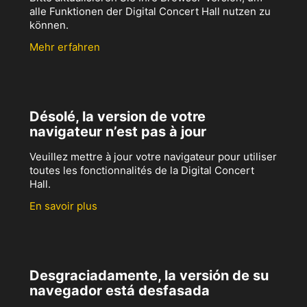
alle Funktionen der Digital Concert Hall nutzen zu
können.
Mehr erfahren
Désolé, la version de votre
navigateur n’est pas à jour
Veuillez mettre à jour votre navigateur pour utiliser
toutes les fonctionnalités de la Digital Concert
Hall.
En savoir plus
Desgraciadamente, la versión de su
navegador está desfasada