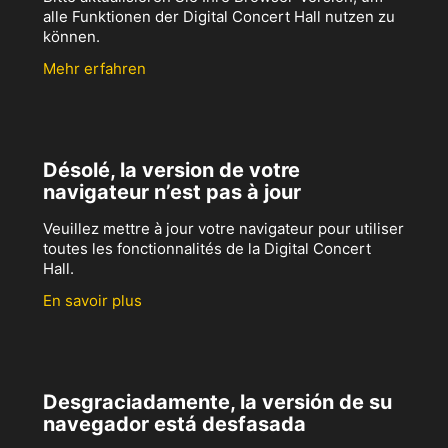
alle Funktionen der Digital Concert Hall nutzen zu
können.
Mehr erfahren
Désolé, la version de votre
navigateur n’est pas à jour
Veuillez mettre à jour votre navigateur pour utiliser
toutes les fonctionnalités de la Digital Concert
Hall.
En savoir plus
Desgraciadamente, la versión de su
navegador está desfasada