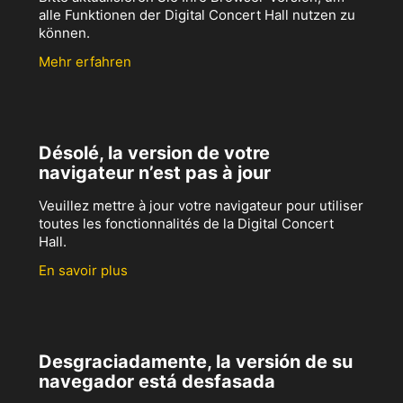
alle Funktionen der Digital Concert Hall nutzen zu
können.
Mehr erfahren
Désolé, la version de votre
navigateur n’est pas à jour
Veuillez mettre à jour votre navigateur pour utiliser
toutes les fonctionnalités de la Digital Concert
Hall.
En savoir plus
Desgraciadamente, la versión de su
navegador está desfasada