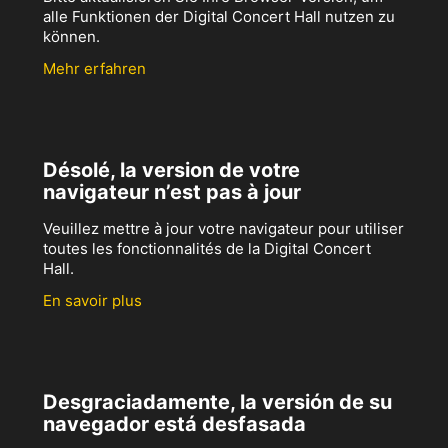
alle Funktionen der Digital Concert Hall nutzen zu
können.
Mehr erfahren
Désolé, la version de votre
navigateur n’est pas à jour
Veuillez mettre à jour votre navigateur pour utiliser
toutes les fonctionnalités de la Digital Concert
Hall.
En savoir plus
Desgraciadamente, la versión de su
navegador está desfasada