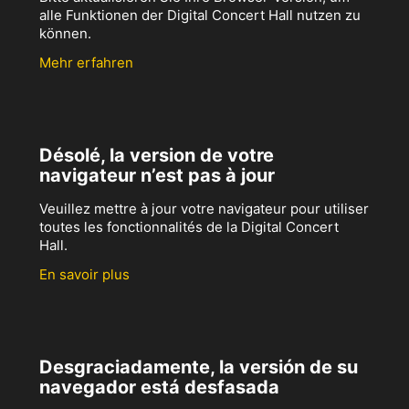
alle Funktionen der Digital Concert Hall nutzen zu
können.
Mehr erfahren
Désolé, la version de votre
navigateur n’est pas à jour
Veuillez mettre à jour votre navigateur pour utiliser
toutes les fonctionnalités de la Digital Concert
Hall.
En savoir plus
Desgraciadamente, la versión de su
navegador está desfasada