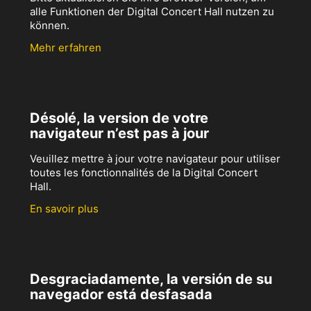
alle Funktionen der Digital Concert Hall nutzen zu
können.
Mehr erfahren
Désolé, la version de votre
navigateur n’est pas à jour
Veuillez mettre à jour votre navigateur pour utiliser
toutes les fonctionnalités de la Digital Concert
Hall.
En savoir plus
Desgraciadamente, la versión de su
navegador está desfasada