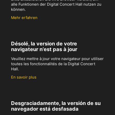
alle Funktionen der Digital Concert Hall nutzen zu
können.
Mehr erfahren
Désolé, la version de votre
navigateur n’est pas à jour
Veuillez mettre à jour votre navigateur pour utiliser
toutes les fonctionnalités de la Digital Concert
Hall.
En savoir plus
Desgraciadamente, la versión de su
navegador está desfasada