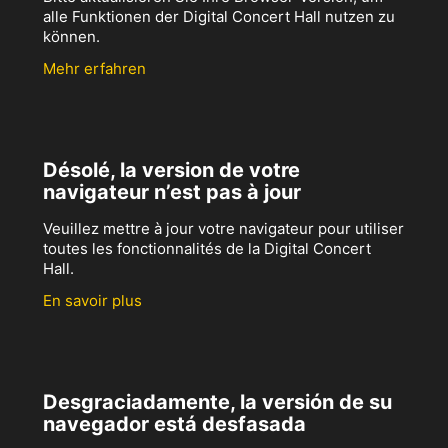
alle Funktionen der Digital Concert Hall nutzen zu
können.
Mehr erfahren
Désolé, la version de votre
navigateur n’est pas à jour
Veuillez mettre à jour votre navigateur pour utiliser
toutes les fonctionnalités de la Digital Concert
Hall.
En savoir plus
Desgraciadamente, la versión de su
navegador está desfasada